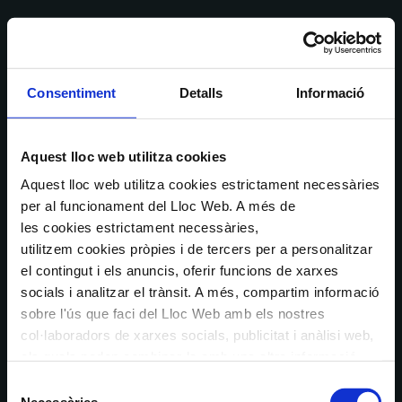
Consentiment
Detalls
Informació
Aquest lloc web utilitza cookies
Aquest lloc web utilitza cookies estrictament necessàries
per al funcionament del Lloc Web. A més de
les cookies estrictament necessàries,
utilitzem cookies pròpies i de tercers per a personalitzar
el contingut i els anuncis, oferir funcions de xarxes
socials i analitzar el trànsit. A més, compartim informació
sobre l'ús que faci del Lloc Web amb els nostres
col·laboradors de xarxes socials, publicitat i anàlisi web,
els quals poden combinar-la amb una altra informació
que els hagi proporcionat o que hagin recopilat a través
Selecció
de l'ús que hagi fet dels seus serveis. En el quadre
Necessàries