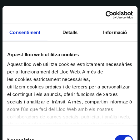
Consentiment
Detalls
Informació
Aquest lloc web utilitza cookies
Aquest lloc web utilitza cookies estrictament necessàries
per al funcionament del Lloc Web. A més de
les cookies estrictament necessàries,
utilitzem cookies pròpies i de tercers per a personalitzar
el contingut i els anuncis, oferir funcions de xarxes
socials i analitzar el trànsit. A més, compartim informació
sobre l'ús que faci del Lloc Web amb els nostres
col·laboradors de xarxes socials, publicitat i anàlisi web,
els quals poden combinar-la amb una altra informació
que els hagi proporcionat o que hagin recopilat a través
Selecció
de l'ús que hagi fet dels seus serveis. En el quadre
Necessàries