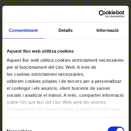
Consentiment
Detalls
Informació
Aquest lloc web utilitza cookies
Aquest lloc web utilitza cookies estrictament necessàries
per al funcionament del Lloc Web. A més de
les cookies estrictament necessàries,
utilitzem cookies pròpies i de tercers per a personalitzar
el contingut i els anuncis, oferir funcions de xarxes
socials i analitzar el trànsit. A més, compartim informació
sobre l'ús que faci del Lloc Web amb els nostres
col·laboradors de xarxes socials, publicitat i anàlisi web,
els quals poden combinar-la amb una altra informació
que els hagi proporcionat o que hagin recopilat a través
Selecció
de l'ús que hagi fet dels seus serveis. En el quadre
Necessàries