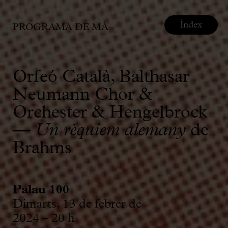
Índex
PROGRAMA DE MÀ
Orfeó Català, Balthasar
Neumann Chor &
Orchester & Hengelbrock
—
Un rèquiem alemany
de
Brahms
Palau 100
Dimarts, 13 de febrer de
2024 – 20 h