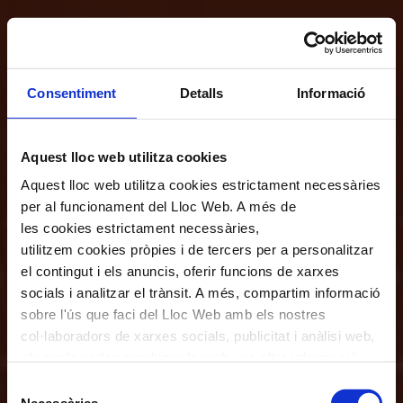
Consentiment
Detalls
Informació
Aquest lloc web utilitza cookies
Aquest lloc web utilitza cookies estrictament necessàries
per al funcionament del Lloc Web. A més de
les cookies estrictament necessàries,
utilitzem cookies pròpies i de tercers per a personalitzar
el contingut i els anuncis, oferir funcions de xarxes
socials i analitzar el trànsit. A més, compartim informació
sobre l'ús que faci del Lloc Web amb els nostres
col·laboradors de xarxes socials, publicitat i anàlisi web,
els quals poden combinar-la amb una altra informació
que els hagi proporcionat o que hagin recopilat a través
Selecció
de l'ús que hagi fet dels seus serveis. En el quadre
Necessàries