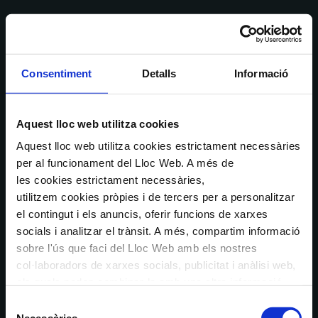
Consentiment
Detalls
Informació
Aquest lloc web utilitza cookies
Aquest lloc web utilitza cookies estrictament necessàries
per al funcionament del Lloc Web. A més de
les cookies estrictament necessàries,
utilitzem cookies pròpies i de tercers per a personalitzar
el contingut i els anuncis, oferir funcions de xarxes
socials i analitzar el trànsit. A més, compartim informació
sobre l'ús que faci del Lloc Web amb els nostres
col·laboradors de xarxes socials, publicitat i anàlisi web,
els quals poden combinar-la amb una altra informació
que els hagi proporcionat o que hagin recopilat a través
Selecció
de l'ús que hagi fet dels seus serveis. En el quadre
Necessàries