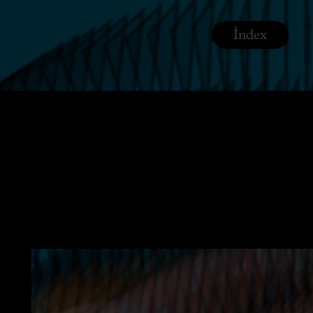
Índex
prano