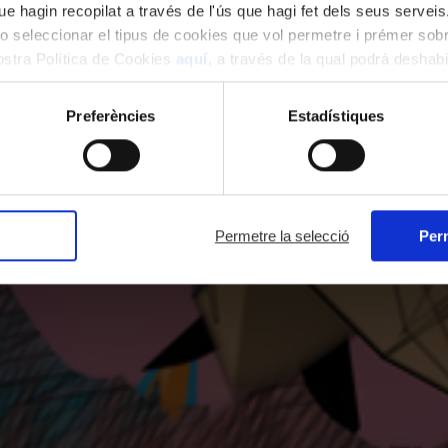
e hagin recopilat a través de l'ús que hagi fet dels seus serveis.
o seleccionar el tipus de cookies que vol permetre i prémer sobr
nostra Política de Cookies
aquí
, a través de la qual podrà deshabil
ment.
Preferències
Estadístiques
Permetre la selecció
Perm