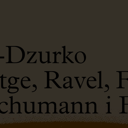
k-Dzurko
tge, Ravel, 
Schumann i 