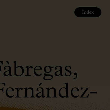
Índex
Fàbregas,
Fernández-