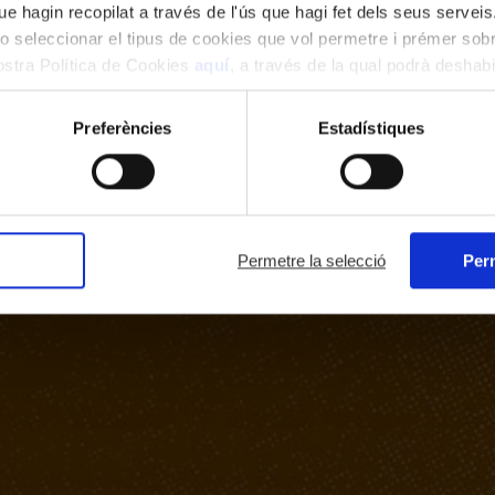
e hagin recopilat a través de l'ús que hagi fet dels seus serveis.
o seleccionar el tipus de cookies que vol permetre i prémer sobr
nostra Política de Cookies
aquí
, a través de la qual podrà deshabil
ment.
Preferències
Estadístiques
Permetre la selecció
Perm