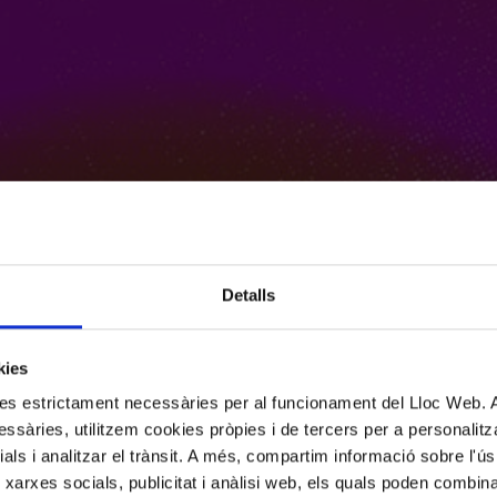
Detalls
kies
kies estrictament necessàries per al funcionament del Lloc Web.
ssàries, utilitzem cookies pròpies i de tercers per a personalitza
ials i analitzar el trànsit. A més, compartim informació sobre l'
 xarxes socials, publicitat i anàlisi web, els quals poden combin