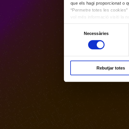
que els hagi proporcionat o qu
“Permetre totes les cookies” 
vol més informació visiti la 
les cookies en qualsevol mo
Selecció
Necessàries
de
consentiment
Rebutjar totes