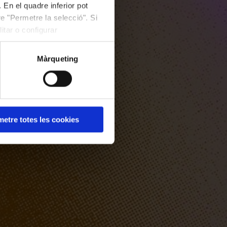
 En el quadre inferior pot
e "Permetre la selecció". Si
itar o configurar
Màrqueting
etre totes les cookies