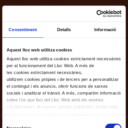
Consentiment
Detalls
Informació
Aquest lloc web utilitza cookies
Aquest lloc web utilitza cookies estrictament necessàries
per al funcionament del Lloc Web. A més de
les cookies estrictament necessàries,
utilitzem cookies pròpies i de tercers per a personalitzar
el contingut i els anuncis, oferir funcions de xarxes
socials i analitzar el trànsit. A més, compartim informació
sobre l'ús que faci del Lloc Web amb els nostres
col·laboradors de xarxes socials, publicitat i anàlisi web,
els quals poden combinar-la amb una altra informació
que els hagi proporcionat o que hagin recopilat a través
Selecció
de l'ús que hagi fet dels seus serveis. En el quadre
Necessàries