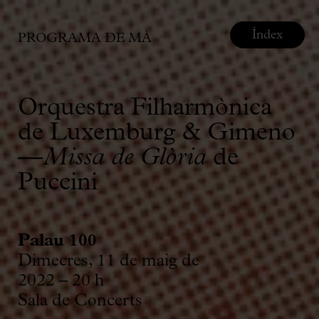
Índex
PROGRAMA DE MÀ
Orquestra Filharmònica
de Luxemburg & Gimeno
—
Missa de Glòria
de
Puccini
Palau 100
Dimecres, 11 de maig de
2022 – 20 h
Sala de Concerts