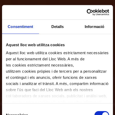
Consentiment
Detalls
Informació
Aquest lloc web utilitza cookies
Aquest lloc web utilitza cookies estrictament necessàries
per al funcionament del Lloc Web. A més de
les cookies estrictament necessàries,
utilitzem cookies pròpies i de tercers per a personalitzar
el contingut i els anuncis, oferir funcions de xarxes
socials i analitzar el trànsit. A més, compartim informació
sobre l'ús que faci del Lloc Web amb els nostres
col·laboradors de xarxes socials, publicitat i anàlisi web,
els quals poden combinar-la amb una altra informació
que els hagi proporcionat o que hagin recopilat a través
Selecció
de l'ús que hagi fet dels seus serveis. En el quadre
Necessàries