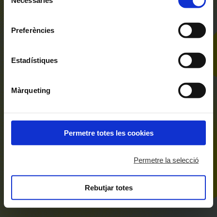
de
inferior pot “Permetre totes les cookies” o seleccionar el
consentiment
tipus de cookies que vol permetre i prémer sobre
Tota la programació
Preferències
"Permetre la selecció". Si vol més informació visiti la
nostra Política de Cookies
aquí
, a través de la qual podrà
deshabilitar o configurar les cookies en qualsevol
Estadístiques
moment.
Màrqueting
Permetre totes les cookies
Permetre la selecció
(AQUEST ESDEVENIMENT JA S'HA
Rebutjar totes
CELEBRAT)