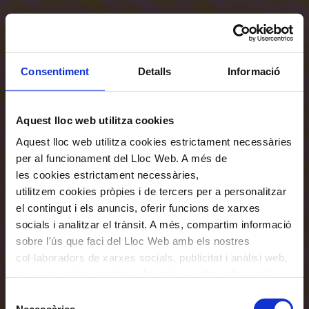
Consentiment
Detalls
Informació
Aquest lloc web utilitza cookies
Aquest lloc web utilitza cookies estrictament necessàries
per al funcionament del Lloc Web. A més de
les cookies estrictament necessàries,
utilitzem cookies pròpies i de tercers per a personalitzar
el contingut i els anuncis, oferir funcions de xarxes
socials i analitzar el trànsit. A més, compartim informació
sobre l'ús que faci del Lloc Web amb els nostres
col·laboradors de xarxes socials, publicitat i anàlisi web,
els quals poden combinar-la amb una altra informació
que els hagi proporcionat o que hagin recopilat a través
Selecció
de l'ús que hagi fet dels seus serveis. En el quadre
Necessàries