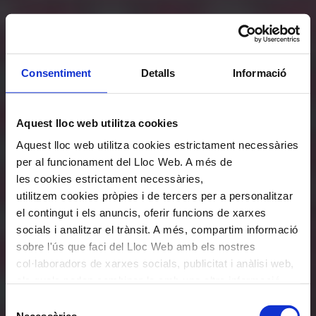
Consentiment
Detalls
Informació
Aquest lloc web utilitza cookies
Aquest lloc web utilitza cookies estrictament necessàries
per al funcionament del Lloc Web. A més de
les cookies estrictament necessàries,
utilitzem cookies pròpies i de tercers per a personalitzar
el contingut i els anuncis, oferir funcions de xarxes
socials i analitzar el trànsit. A més, compartim informació
sobre l'ús que faci del Lloc Web amb els nostres
col·laboradors de xarxes socials, publicitat i anàlisi web,
els quals poden combinar-la amb una altra informació
que els hagi proporcionat o que hagin recopilat a través
Selecció
de l'ús que hagi fet dels seus serveis. En el quadre
Necessàries