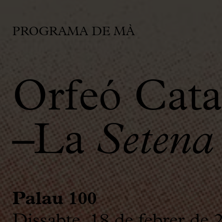
PROGRAMA DE MÀ
Orfeó Cat
–La
Setena
Palau 100
Dissabte, 18 de febrer de 