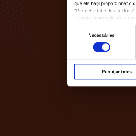
que els hagi proporcionat o qu
“Permetre totes les cookies” 
vol més informació visiti la 
les cookies en qualsevol mo
Selecció
Necessàries
de
consentiment
Rebutjar totes