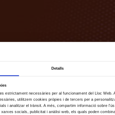
Detalls
kies
kies estrictament necessàries per al funcionament del Lloc Web.
ssàries, utilitzem cookies pròpies i de tercers per a personalitza
ials i analitzar el trànsit. A més, compartim informació sobre l'
 xarxes socials, publicitat i anàlisi web, els quals poden combin