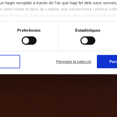
e hagin recopilat a través de l'ús que hagi fet dels seus serveis.
o seleccionar el tipus de cookies que vol permetre i prémer sobr
nostra Política de Cookies
aquí
, a través de la qual podrà deshabil
ment.
Preferències
Estadístiques
Permetre la selecció
Perm