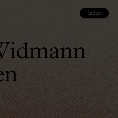
Índex
&Widmann
en