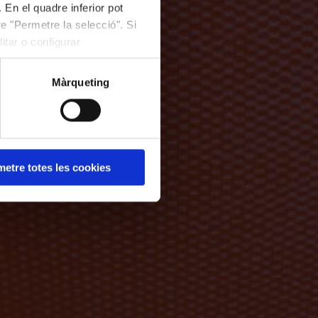
 En el quadre inferior pot
e "Permetre la selecció". Si
itar o configurar
Màrqueting
etre totes les cookies