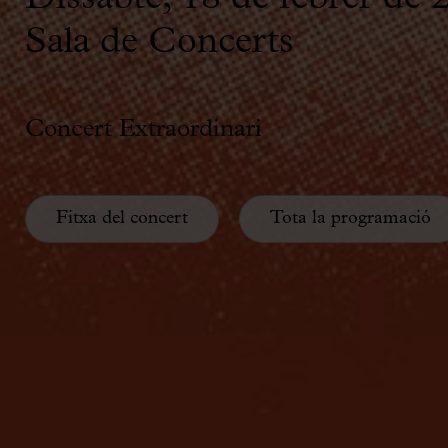
Sala de Concerts
Concert Extraordinari
Fitxa del concert
Tota la programació