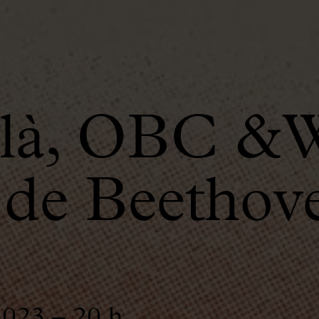
alà, OBC 
de Beethov
2023 – 20 h