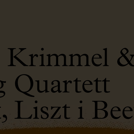
n Krimmel 
 Quartett
 Liszt i Be