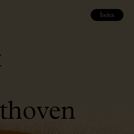
Índex
&
ethoven