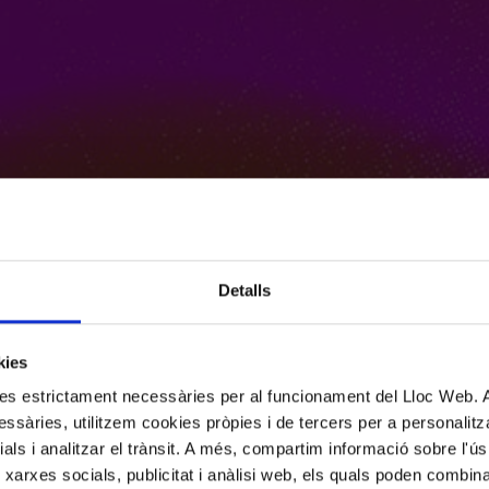
Detalls
kies
kies estrictament necessàries per al funcionament del Lloc Web.
ssàries, utilitzem cookies pròpies i de tercers per a personalitza
ials i analitzar el trànsit. A més, compartim informació sobre l'
 xarxes socials, publicitat i anàlisi web, els quals poden combin