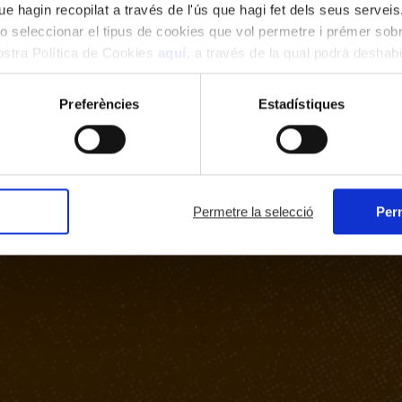
e hagin recopilat a través de l'ús que hagi fet dels seus serveis.
o seleccionar el tipus de cookies que vol permetre i prémer sobr
nostra Política de Cookies
aquí
, a través de la qual podrà deshabil
ment.
Preferències
Estadístiques
Permetre la selecció
Perm