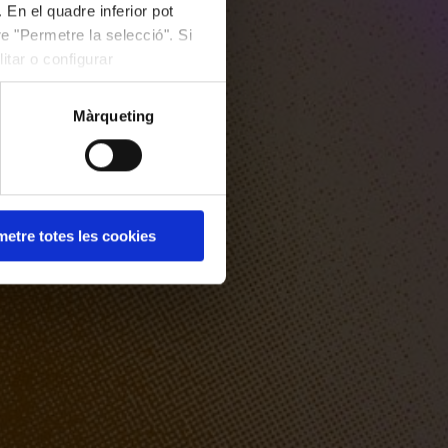
 En el quadre inferior pot
e "Permetre la selecció". Si
itar o configurar
Màrqueting
etre totes les cookies