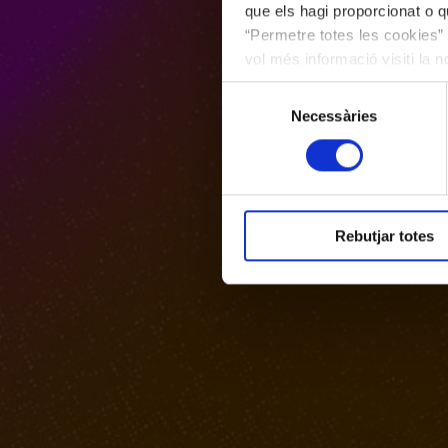
que els hagi proporcionat o qu
“Permetre totes les cookies” 
vol més informació visiti la 
les cookies en qualsevol mo
Selecció
Necessàries
de
consentiment
Rebutjar totes