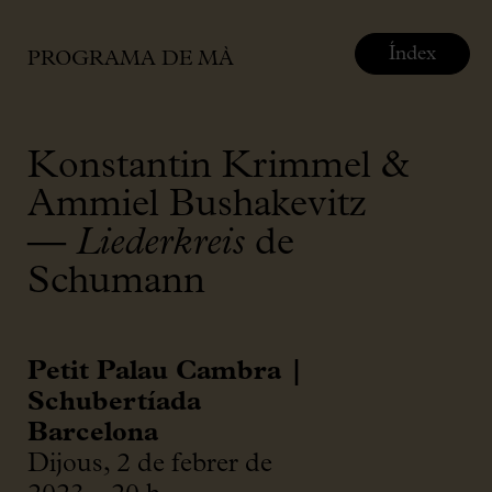
Índex
PROGRAMA DE MÀ
Konstantin Krimmel &
Ammiel Bushakevitz
—
Liederkreis
de
Schumann
Petit Palau Cambra |
Schubertíada
Barcelona
Dijous, 2 de febrer de