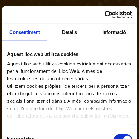
Consentiment
Detalls
Informació
Aquest lloc web utilitza cookies
Aquest lloc web utilitza cookies estrictament necessàries
per al funcionament del Lloc Web. A més de
les cookies estrictament necessàries,
utilitzem cookies pròpies i de tercers per a personalitzar
el contingut i els anuncis, oferir funcions de xarxes
socials i analitzar el trànsit. A més, compartim informació
sobre l'ús que faci del Lloc Web amb els nostres
col·laboradors de xarxes socials, publicitat i anàlisi web,
els quals poden combinar-la amb una altra informació
que els hagi proporcionat o que hagin recopilat a través
Selecció
de l'ús que hagi fet dels seus serveis. En el quadre
Necessàries