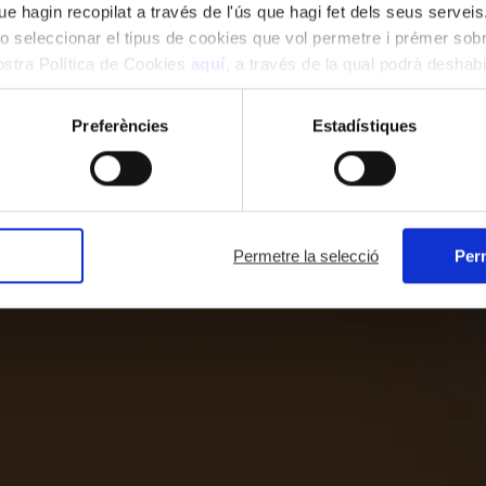
e hagin recopilat a través de l'ús que hagi fet dels seus serveis.
o seleccionar el tipus de cookies que vol permetre i prémer sobr
nostra Política de Cookies
aquí
, a través de la qual podrà deshabil
ment.
Preferències
Estadístiques
Permetre la selecció
Perm