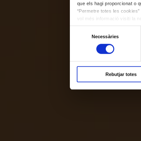
que els hagi proporcionat o qu
“Permetre totes les cookies” 
vol més informació visiti la 
les cookies en qualsevol mo
Selecció
Necessàries
de
consentiment
Rebutjar totes