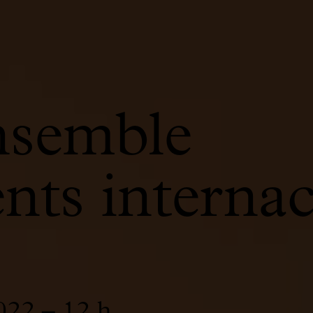
nsemble
nts internac
022 – 12 h