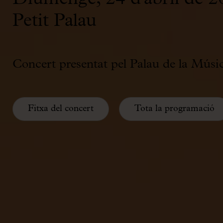
Petit Palau
Concert presentat pel Palau de la Músic
Fitxa del concert
Tota la programació