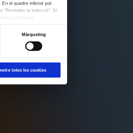
 En el quadre inferior pot
e "Permetre la selecció". Si
itar o configurar
Màrqueting
etre totes les cookies