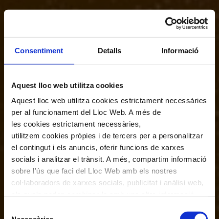
Consentiment
Detalls
Informació
Aquest lloc web utilitza cookies
Aquest lloc web utilitza cookies estrictament necessàries
per al funcionament del Lloc Web. A més de
les cookies estrictament necessàries,
utilitzem cookies pròpies i de tercers per a personalitzar
el contingut i els anuncis, oferir funcions de xarxes
socials i analitzar el trànsit. A més, compartim informació
sobre l'ús que faci del Lloc Web amb els nostres
col·laboradors de xarxes socials, publicitat i anàlisi web,
els quals poden combinar-la amb una altra informació
que els hagi proporcionat o que hagin recopilat a través
Selecció
de l'ús que hagi fet dels seus serveis. En el quadre
Necessàries