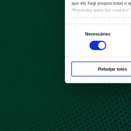
que els hagi proporcionat o qu
“Permetre totes les cookies” 
vol més informació visiti la 
les cookies en qualsevol mo
Selecció
Necessàries
de
consentiment
Rebutjar totes