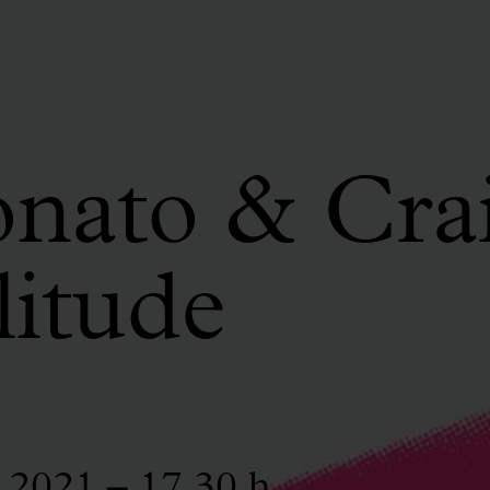
nato & Crai
itude
 2021 – 17.30 h