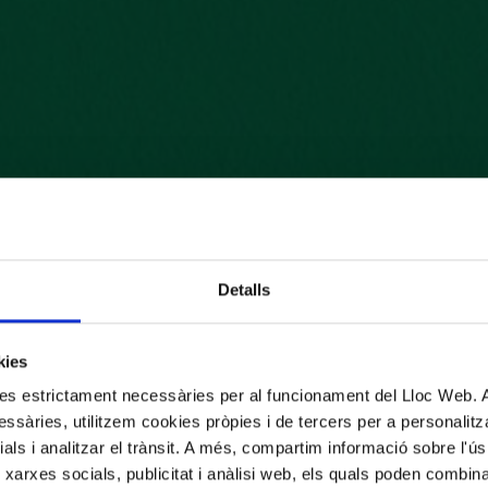
Detalls
kies
kies estrictament necessàries per al funcionament del Lloc Web.
ssàries, utilitzem cookies pròpies i de tercers per a personalitza
ials i analitzar el trànsit. A més, compartim informació sobre l'
 xarxes socials, publicitat i anàlisi web, els quals poden combin