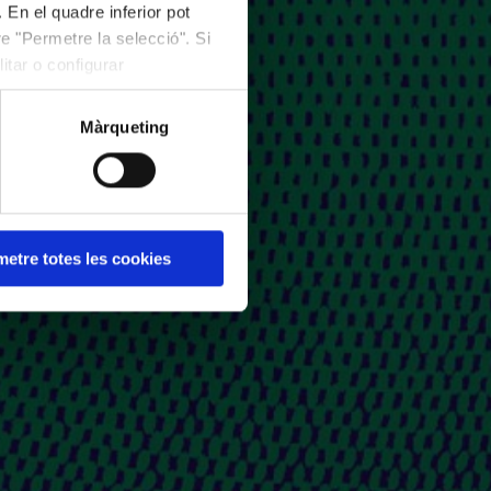
 En el quadre inferior pot
e "Permetre la selecció". Si
itar o configurar
Màrqueting
etre totes les cookies