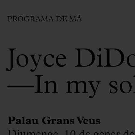
PROGRAMA DE MÀ
Joyce DiDo
—In my sol
Palau Grans Veus
Diumenge, 10 de gener de