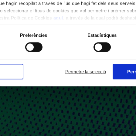
e hagin recopilat a través de l'ús que hagi fet dels seus serveis.
o seleccionar el tipus de cookies que vol permetre i prémer sobr
nostra Política de Cookies
aquí
, a través de la qual podrà deshabil
ment.
Preferències
Estadístiques
Permetre la selecció
Perm