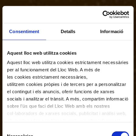
Consentiment
Detalls
Informació
Aquest lloc web utilitza cookies
Aquest lloc web utilitza cookies estrictament necessàries
per al funcionament del Lloc Web. A més de
les cookies estrictament necessàries,
utilitzem cookies pròpies i de tercers per a personalitzar
el contingut i els anuncis, oferir funcions de xarxes
socials i analitzar el trànsit. A més, compartim informació
sobre l'ús que faci del Lloc Web amb els nostres
col·laboradors de xarxes socials, publicitat i anàlisi web,
els quals poden combinar-la amb una altra informació
que els hagi proporcionat o que hagin recopilat a través
Selecció
de l'ús que hagi fet dels seus serveis. En el quadre
Necessàries