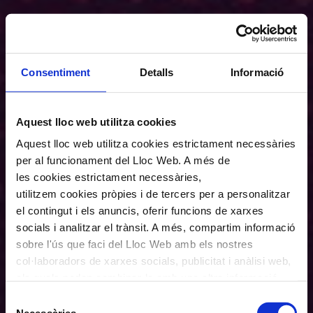
Consentiment
Detalls
Informació
Aquest lloc web utilitza cookies
Aquest lloc web utilitza cookies estrictament necessàries
per al funcionament del Lloc Web. A més de
les cookies estrictament necessàries,
utilitzem cookies pròpies i de tercers per a personalitzar
el contingut i els anuncis, oferir funcions de xarxes
socials i analitzar el trànsit. A més, compartim informació
sobre l'ús que faci del Lloc Web amb els nostres
col·laboradors de xarxes socials, publicitat i anàlisi web,
els quals poden combinar-la amb una altra informació
que els hagi proporcionat o que hagin recopilat a través
Selecció
de l'ús que hagi fet dels seus serveis. En el quadre
Necessàries