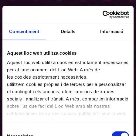
Consentiment
Detalls
Informació
Aquest lloc web utilitza cookies
Aquest lloc web utilitza cookies estrictament necessàries
per al funcionament del Lloc Web. A més de
les cookies estrictament necessàries,
utilitzem cookies pròpies i de tercers per a personalitzar
el contingut i els anuncis, oferir funcions de xarxes
socials i analitzar el trànsit. A més, compartim informació
sobre l'ús que faci del Lloc Web amb els nostres
col·laboradors de xarxes socials, publicitat i anàlisi web,
els quals poden combinar-la amb una altra informació
que els hagi proporcionat o que hagin recopilat a través
Selecció
de l'ús que hagi fet dels seus serveis. En el quadre
Necessàries