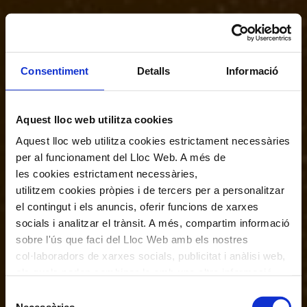
Consentiment
Detalls
Informació
Aquest lloc web utilitza cookies
Aquest lloc web utilitza cookies estrictament necessàries
per al funcionament del Lloc Web. A més de
les cookies estrictament necessàries,
utilitzem cookies pròpies i de tercers per a personalitzar
el contingut i els anuncis, oferir funcions de xarxes
socials i analitzar el trànsit. A més, compartim informació
sobre l'ús que faci del Lloc Web amb els nostres
col·laboradors de xarxes socials, publicitat i anàlisi web,
els quals poden combinar-la amb una altra informació
que els hagi proporcionat o que hagin recopilat a través
Selecció
de l'ús que hagi fet dels seus serveis. En el quadre
Necessàries