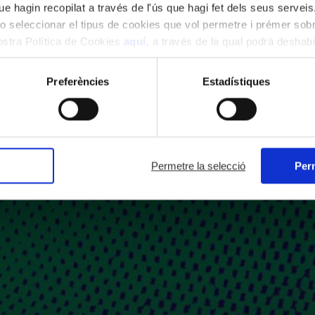
e hagin recopilat a través de l'ús que hagi fet dels seus serveis.
o seleccionar el tipus de cookies que vol permetre i prémer sobr
nostra Política de Cookies
aquí
, a través de la qual podrà deshabil
ment.
Preferències
Estadístiques
Permetre la selecció
Perm