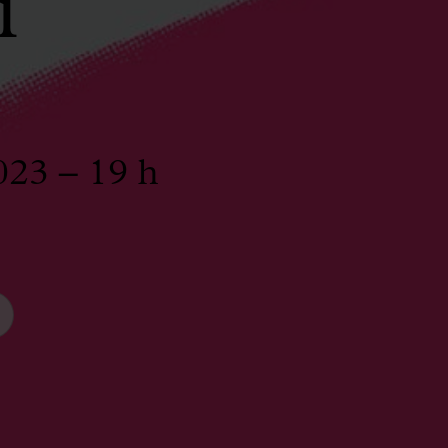
i
023 – 19 h