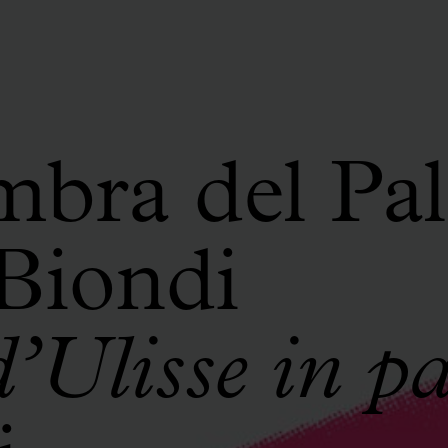
bra del Pal
Biondi
d’Ulisse in p