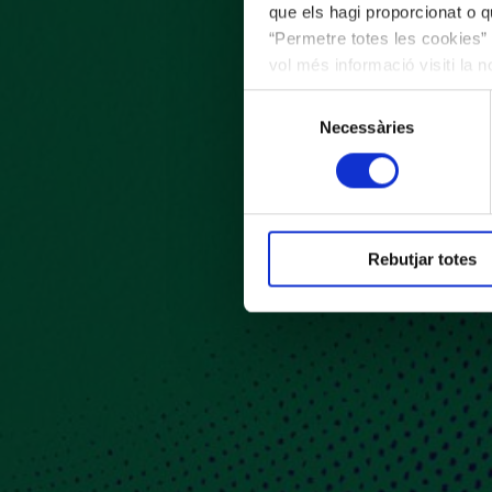
que els hagi proporcionat o qu
“Permetre totes les cookies” 
vol més informació visiti la 
les cookies en qualsevol mo
Selecció
Necessàries
de
consentiment
Rebutjar totes