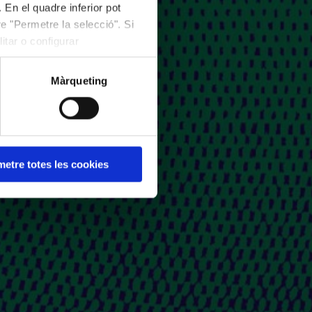
 En el quadre inferior pot
e "Permetre la selecció". Si
itar o configurar
Màrqueting
etre totes les cookies