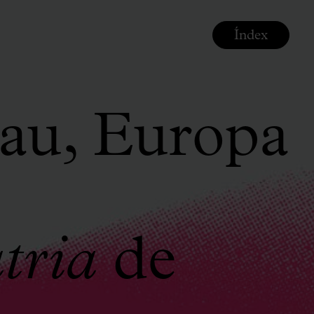
Índex
au, Europa
atria
de