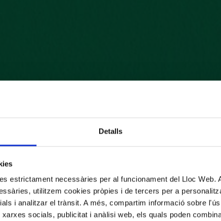
Detalls
kies
kies estrictament necessàries per al funcionament del Lloc Web.
ssàries, utilitzem cookies pròpies i de tercers per a personalitza
ials i analitzar el trànsit. A més, compartim informació sobre l'
 xarxes socials, publicitat i anàlisi web, els quals poden combin