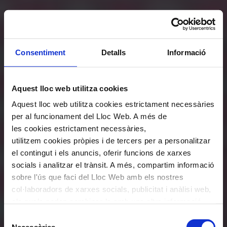
Consentiment
Detalls
Informació
Aquest lloc web utilitza cookies
Aquest lloc web utilitza cookies estrictament necessàries
per al funcionament del Lloc Web. A més de
les cookies estrictament necessàries,
utilitzem cookies pròpies i de tercers per a personalitzar
el contingut i els anuncis, oferir funcions de xarxes
socials i analitzar el trànsit. A més, compartim informació
sobre l'ús que faci del Lloc Web amb els nostres
col·laboradors de xarxes socials, publicitat i anàlisi web,
els quals poden combinar-la amb una altra informació
que els hagi proporcionat o que hagin recopilat a través
Selecció
de l'ús que hagi fet dels seus serveis. En el quadre
Necessàries