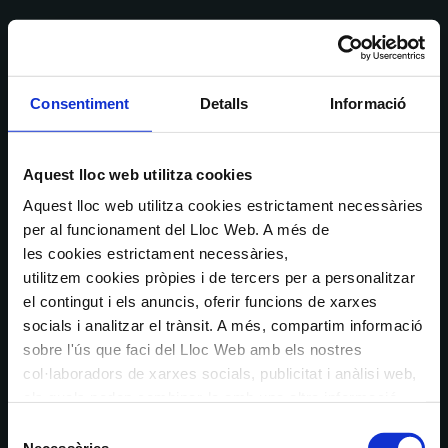
Consentiment
Detalls
Informació
Aquest lloc web utilitza cookies
Aquest lloc web utilitza cookies estrictament necessàries
per al funcionament del Lloc Web. A més de
les cookies estrictament necessàries,
utilitzem cookies pròpies i de tercers per a personalitzar
el contingut i els anuncis, oferir funcions de xarxes
socials i analitzar el trànsit. A més, compartim informació
sobre l'ús que faci del Lloc Web amb els nostres
col·laboradors de xarxes socials, publicitat i anàlisi web,
els quals poden combinar-la amb una altra informació
que els hagi proporcionat o que hagin recopilat a través
Selecció
de l'ús que hagi fet dels seus serveis. En el quadre
Necessàries