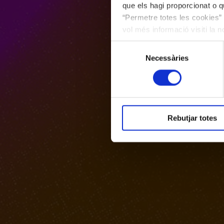
que els hagi proporcionat o qu
“Permetre totes les cookies” 
vol més informació visiti la 
les cookies en qualsevol mo
Selecció
Necessàries
de
consentiment
Rebutjar totes