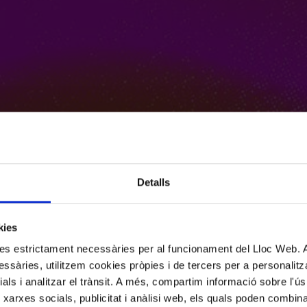
Detalls
kies
kies estrictament necessàries per al funcionament del Lloc Web.
ssàries, utilitzem cookies pròpies i de tercers per a personalitza
ials i analitzar el trànsit. A més, compartim informació sobre l'
 xarxes socials, publicitat i anàlisi web, els quals poden combin