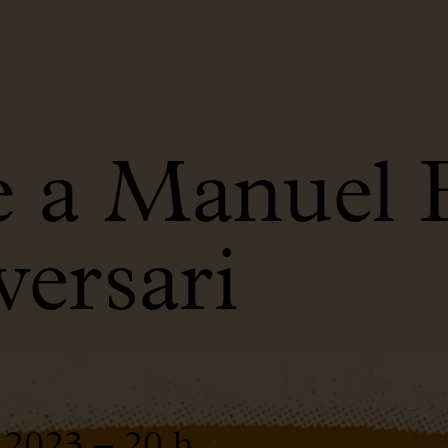
 a Manuel B
ersari
 2023 – 20 h