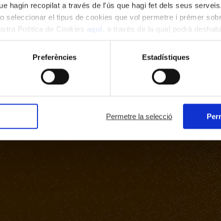
e hagin recopilat a través de l'ús que hagi fet dels seus serveis.
o seleccionar el tipus de cookies que vol permetre i prémer sobr
nostra Política de Cookies
aquí
, a través de la qual podrà deshabil
ment.
Preferències
Estadístiques
Permetre la selecció
Perm