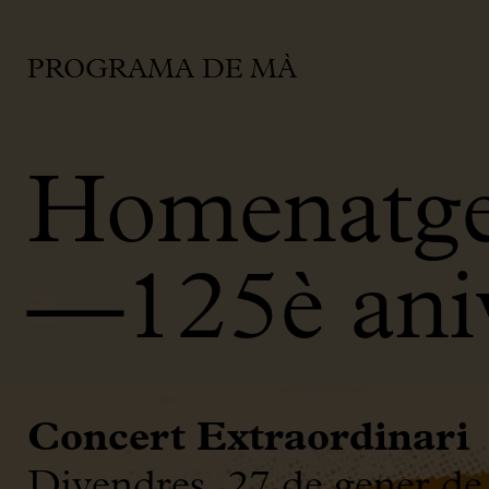
PROGRAMA DE MÀ
Homenatge
—125è aniv
Concert Extraordinari
Divendres, 27 de gener de