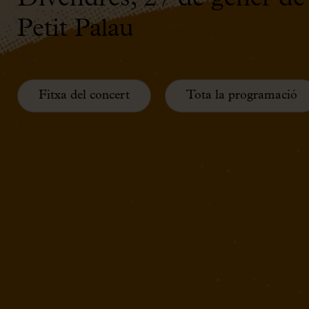
Petit Palau
Fitxa del concert
Tota la programació