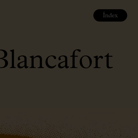
Índex
lancafort