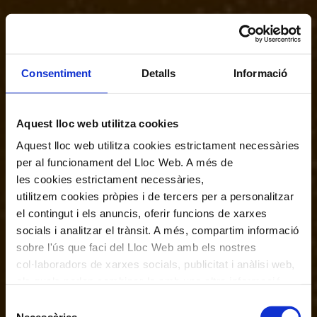
Consentiment
Detalls
Informació
Aquest lloc web utilitza cookies
Aquest lloc web utilitza cookies estrictament necessàries
per al funcionament del Lloc Web. A més de
les cookies estrictament necessàries,
utilitzem cookies pròpies i de tercers per a personalitzar
el contingut i els anuncis, oferir funcions de xarxes
socials i analitzar el trànsit. A més, compartim informació
sobre l'ús que faci del Lloc Web amb els nostres
col·laboradors de xarxes socials, publicitat i anàlisi web,
els quals poden combinar-la amb una altra informació
que els hagi proporcionat o que hagin recopilat a través
Selecció
de l'ús que hagi fet dels seus serveis. En el quadre
Necessàries