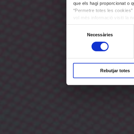
que els hagi proporcionat o qu
“Permetre totes les cookies” 
vol més informació visiti la 
les cookies en qualsevol mo
Selecció
Necessàries
de
consentiment
Rebutjar totes