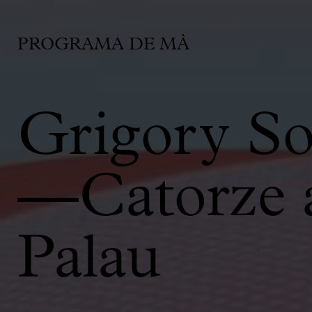
PROGRAMA DE MÀ
Grigory So
―Catorze a
Palau