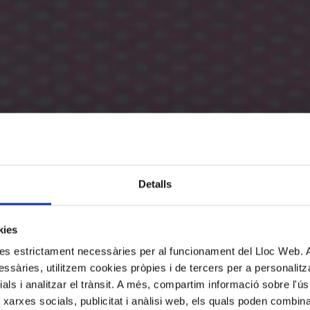
Detalls
kies
kies estrictament necessàries per al funcionament del Lloc Web.
ssàries, utilitzem cookies pròpies i de tercers per a personalitza
ials i analitzar el trànsit. A més, compartim informació sobre l'
 xarxes socials, publicitat i anàlisi web, els quals poden combin