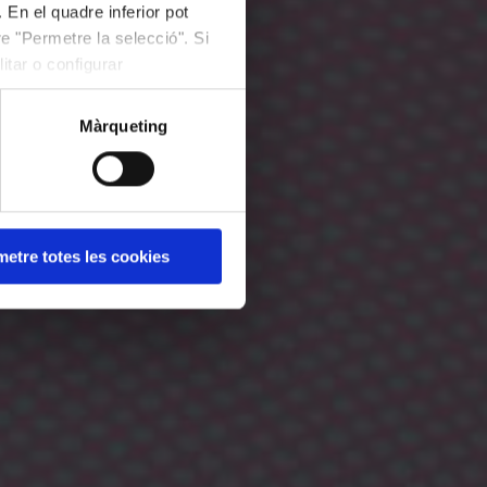
 En el quadre inferior pot
e "Permetre la selecció". Si
itar o configurar
Màrqueting
etre totes les cookies