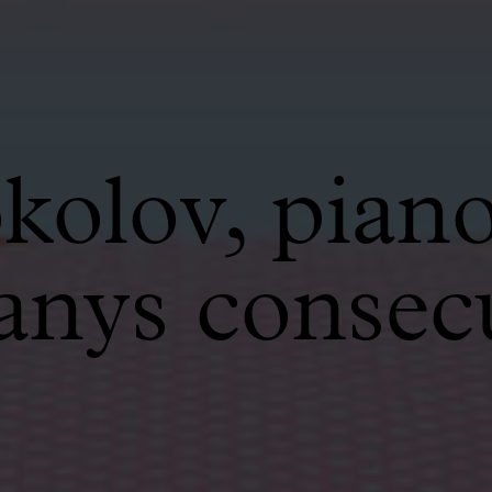
kolov, pian
nys consecu