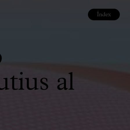
Índex
o
tius al