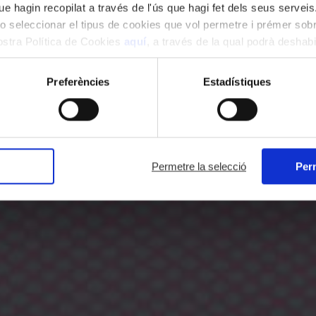
e hagin recopilat a través de l'ús que hagi fet dels seus serveis.
o seleccionar el tipus de cookies que vol permetre i prémer sobr
nostra Política de Cookies
aquí
, a través de la qual podrà deshabil
ment.
Preferències
Estadístiques
Permetre la selecció
Perm