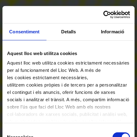
Consentiment
Detalls
Informació
Aquest lloc web utilitza cookies
Aquest lloc web utilitza cookies estrictament necessàries
per al funcionament del Lloc Web. A més de
les cookies estrictament necessàries,
utilitzem cookies pròpies i de tercers per a personalitzar
el contingut i els anuncis, oferir funcions de xarxes
socials i analitzar el trànsit. A més, compartim informació
sobre l'ús que faci del Lloc Web amb els nostres
col·laboradors de xarxes socials, publicitat i anàlisi web,
els quals poden combinar-la amb una altra informació
que els hagi proporcionat o que hagin recopilat a través
Selecció
de l'ús que hagi fet dels seus serveis. En el quadre
Necessàries