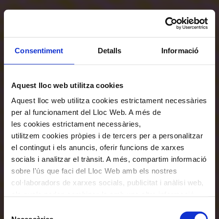
Consentiment
Detalls
Informació
Aquest lloc web utilitza cookies
Aquest lloc web utilitza cookies estrictament necessàries
per al funcionament del Lloc Web. A més de
les cookies estrictament necessàries,
utilitzem cookies pròpies i de tercers per a personalitzar
el contingut i els anuncis, oferir funcions de xarxes
socials i analitzar el trànsit. A més, compartim informació
sobre l'ús que faci del Lloc Web amb els nostres
col·laboradors de xarxes socials, publicitat i anàlisi web,
els quals poden combinar-la amb una altra informació
que els hagi proporcionat o que hagin recopilat a través
Selecció
de l'ús que hagi fet dels seus serveis. En el quadre
Necessàries