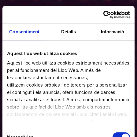
Consentiment
Detalls
Informació
Aquest lloc web utilitza cookies
Aquest lloc web utilitza cookies estrictament necessàries
per al funcionament del Lloc Web. A més de
les cookies estrictament necessàries,
utilitzem cookies pròpies i de tercers per a personalitzar
el contingut i els anuncis, oferir funcions de xarxes
socials i analitzar el trànsit. A més, compartim informació
sobre l'ús que faci del Lloc Web amb els nostres
col·laboradors de xarxes socials, publicitat i anàlisi web,
els quals poden combinar-la amb una altra informació
que els hagi proporcionat o que hagin recopilat a través
Selecció
de l'ús que hagi fet dels seus serveis. En el quadre
Necessàries