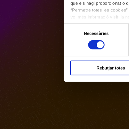
que els hagi proporcionat o qu
“Permetre totes les cookies” 
vol més informació visiti la 
les cookies en qualsevol mo
Selecció
Necessàries
de
consentiment
Rebutjar totes