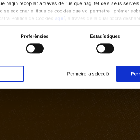
e hagin recopilat a través de l'ús que hagi fet dels seus serveis.
o seleccionar el tipus de cookies que vol permetre i prémer sobr
nostra Política de Cookies
aquí
, a través de la qual podrà deshabil
ment.
Preferències
Estadístiques
Permetre la selecció
Perm