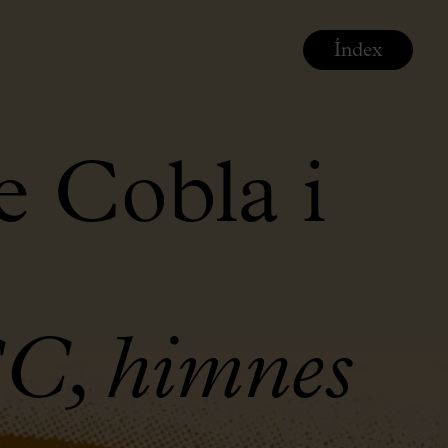
Índex
e Cobla i
C, himnes