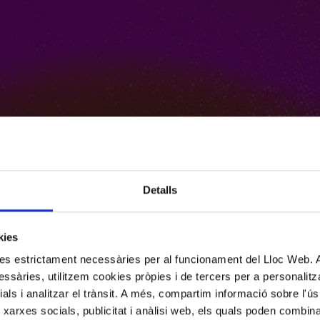
Detalls
kies
kies estrictament necessàries per al funcionament del Lloc Web.
ssàries, utilitzem cookies pròpies i de tercers per a personalitza
ials i analitzar el trànsit. A més, compartim informació sobre l'
 xarxes socials, publicitat i anàlisi web, els quals poden combin