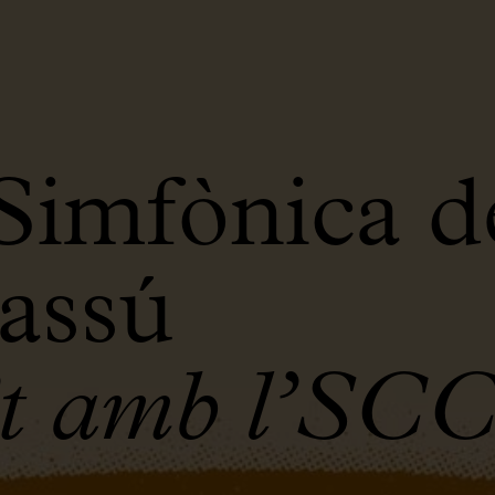
Simfònica d
assú
t amb l’SCC