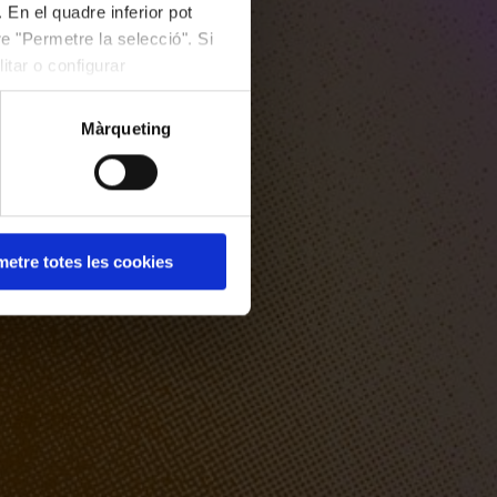
 En el quadre inferior pot
e "Permetre la selecció". Si
itar o configurar
Màrqueting
etre totes les cookies