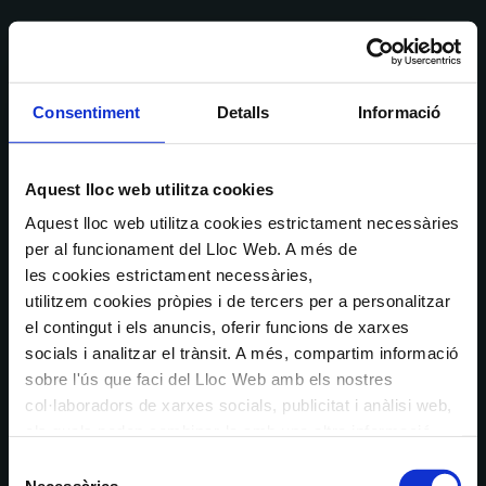
Consentiment
Detalls
Informació
Aquest lloc web utilitza cookies
Aquest lloc web utilitza cookies estrictament necessàries
per al funcionament del Lloc Web. A més de
les cookies estrictament necessàries,
utilitzem cookies pròpies i de tercers per a personalitzar
el contingut i els anuncis, oferir funcions de xarxes
socials i analitzar el trànsit. A més, compartim informació
sobre l'ús que faci del Lloc Web amb els nostres
col·laboradors de xarxes socials, publicitat i anàlisi web,
els quals poden combinar-la amb una altra informació
que els hagi proporcionat o que hagin recopilat a través
Selecció
de l'ús que hagi fet dels seus serveis. En el quadre
Necessàries