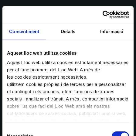
Consentiment
Detalls
Informació
Aquest lloc web utilitza cookies
Aquest lloc web utilitza cookies estrictament necessàries
per al funcionament del Lloc Web. A més de
les cookies estrictament necessàries,
utilitzem cookies pròpies i de tercers per a personalitzar
el contingut i els anuncis, oferir funcions de xarxes
socials i analitzar el trànsit. A més, compartim informació
sobre l'ús que faci del Lloc Web amb els nostres
col·laboradors de xarxes socials, publicitat i anàlisi web,
els quals poden combinar-la amb una altra informació
que els hagi proporcionat o que hagin recopilat a través
Selecció
de l'ús que hagi fet dels seus serveis. En el quadre
Necessàries