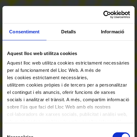
Consentiment
Detalls
Informació
Aquest lloc web utilitza cookies
Aquest lloc web utilitza cookies estrictament necessàries
per al funcionament del Lloc Web. A més de
les cookies estrictament necessàries,
utilitzem cookies pròpies i de tercers per a personalitzar
el contingut i els anuncis, oferir funcions de xarxes
socials i analitzar el trànsit. A més, compartim informació
sobre l'ús que faci del Lloc Web amb els nostres
col·laboradors de xarxes socials, publicitat i anàlisi web,
els quals poden combinar-la amb una altra informació
que els hagi proporcionat o que hagin recopilat a través
Selecció
de l'ús que hagi fet dels seus serveis. En el quadre
Necessàries