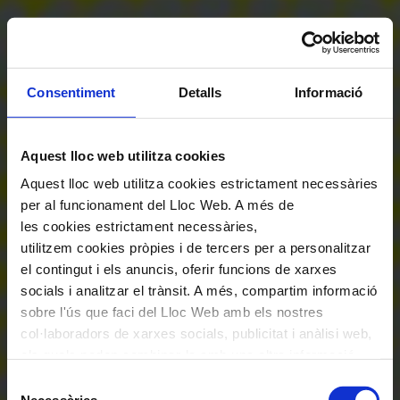
Consentiment
Detalls
Informació
Aquest lloc web utilitza cookies
Aquest lloc web utilitza cookies estrictament necessàries
per al funcionament del Lloc Web. A més de
les cookies estrictament necessàries,
utilitzem cookies pròpies i de tercers per a personalitzar
el contingut i els anuncis, oferir funcions de xarxes
socials i analitzar el trànsit. A més, compartim informació
sobre l'ús que faci del Lloc Web amb els nostres
col·laboradors de xarxes socials, publicitat i anàlisi web,
els quals poden combinar-la amb una altra informació
que els hagi proporcionat o que hagin recopilat a través
Selecció
de l'ús que hagi fet dels seus serveis. En el quadre
Necessàries