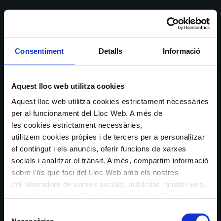
Consentiment
Detalls
Informació
Aquest lloc web utilitza cookies
Aquest lloc web utilitza cookies estrictament necessàries
per al funcionament del Lloc Web. A més de
les cookies estrictament necessàries,
utilitzem cookies pròpies i de tercers per a personalitzar
el contingut i els anuncis, oferir funcions de xarxes
socials i analitzar el trànsit. A més, compartim informació
sobre l'ús que faci del Lloc Web amb els nostres
col·laboradors de xarxes socials, publicitat i anàlisi web,
els quals poden combinar-la amb una altra informació
que els hagi proporcionat o que hagin recopilat a través
Selecció
de l'ús que hagi fet dels seus serveis. En el quadre
Necessàries