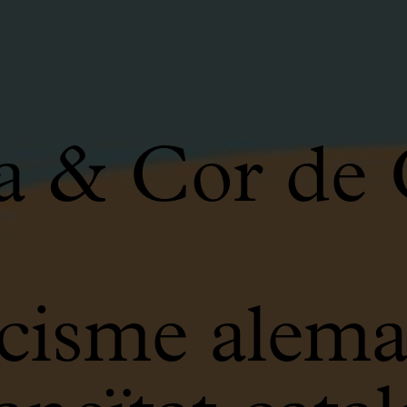
a & Cor de
isme alema