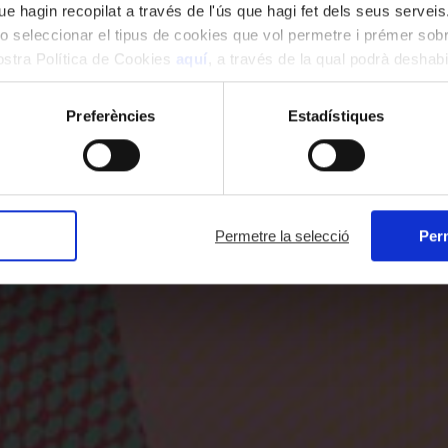
e hagin recopilat a través de l'ús que hagi fet dels seus serveis.
o seleccionar el tipus de cookies que vol permetre i prémer sobr
nostra Política de Cookies
aquí
, a través de la qual podrà deshabil
ment.
Preferències
Estadístiques
Permetre la selecció
Perm