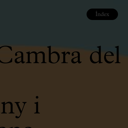
Índex
 Cambra del
ny i