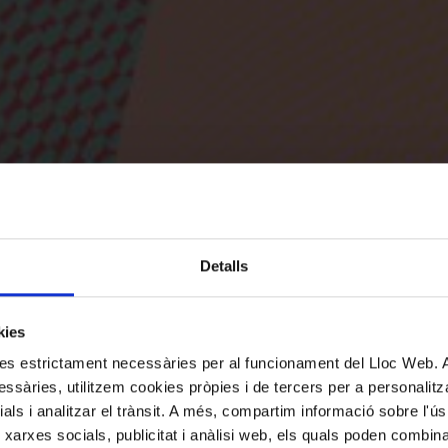
Detalls
kies
kies estrictament necessàries per al funcionament del Lloc Web.
ssàries, utilitzem cookies pròpies i de tercers per a personalitza
ials i analitzar el trànsit. A més, compartim informació sobre l'
 xarxes socials, publicitat i anàlisi web, els quals poden combin