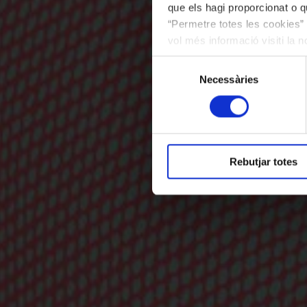
que els hagi proporcionat o qu
“Permetre totes les cookies” 
vol més informació visiti la 
les cookies en qualsevol mo
Selecció
Necessàries
de
consentiment
Rebutjar totes