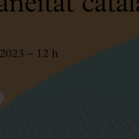
neïtat cata
2023 – 12 h