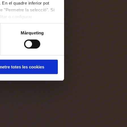
 En el quadre inferior pot
e "Permetre la selecció". Si
itar o configurar
Màrqueting
etre totes les cookies