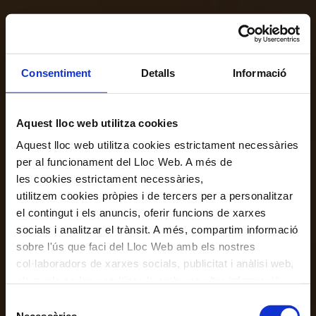
Consentiment
Detalls
Informació
Aquest lloc web utilitza cookies
Aquest lloc web utilitza cookies estrictament necessàries
per al funcionament del Lloc Web. A més de
les cookies estrictament necessàries,
utilitzem cookies pròpies i de tercers per a personalitzar
el contingut i els anuncis, oferir funcions de xarxes
socials i analitzar el trànsit. A més, compartim informació
sobre l'ús que faci del Lloc Web amb els nostres
col·laboradors de xarxes socials, publicitat i anàlisi web,
els quals poden combinar-la amb una altra informació
que els hagi proporcionat o que hagin recopilat a través
Selecció
de l'ús que hagi fet dels seus serveis. En el quadre
Necessàries