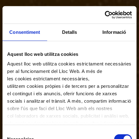
Consentiment
Detalls
Informació
Aquest lloc web utilitza cookies
Aquest lloc web utilitza cookies estrictament necessàries
per al funcionament del Lloc Web. A més de
les cookies estrictament necessàries,
utilitzem cookies pròpies i de tercers per a personalitzar
el contingut i els anuncis, oferir funcions de xarxes
socials i analitzar el trànsit. A més, compartim informació
sobre l'ús que faci del Lloc Web amb els nostres
col·laboradors de xarxes socials, publicitat i anàlisi web,
els quals poden combinar-la amb una altra informació
que els hagi proporcionat o que hagin recopilat a través
Selecció
de l'ús que hagi fet dels seus serveis. En el quadre
Necessàries