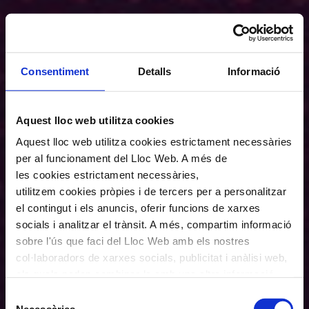
Consentiment
Detalls
Informació
Aquest lloc web utilitza cookies
Aquest lloc web utilitza cookies estrictament necessàries
per al funcionament del Lloc Web. A més de
les cookies estrictament necessàries,
utilitzem cookies pròpies i de tercers per a personalitzar
el contingut i els anuncis, oferir funcions de xarxes
socials i analitzar el trànsit. A més, compartim informació
sobre l'ús que faci del Lloc Web amb els nostres
col·laboradors de xarxes socials, publicitat i anàlisi web,
els quals poden combinar-la amb una altra informació
que els hagi proporcionat o que hagin recopilat a través
Selecció
de l'ús que hagi fet dels seus serveis. En el quadre
Necessàries