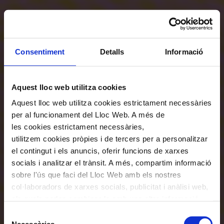
Consentiment
Detalls
Informació
Aquest lloc web utilitza cookies
Aquest lloc web utilitza cookies estrictament necessàries
per al funcionament del Lloc Web. A més de
les cookies estrictament necessàries,
utilitzem cookies pròpies i de tercers per a personalitzar
el contingut i els anuncis, oferir funcions de xarxes
socials i analitzar el trànsit. A més, compartim informació
sobre l'ús que faci del Lloc Web amb els nostres
col·laboradors de xarxes socials, publicitat i anàlisi web,
els quals poden combinar-la amb una altra informació
que els hagi proporcionat o que hagin recopilat a través
Selecció
de l'ús que hagi fet dels seus serveis. En el quadre
Necessàries