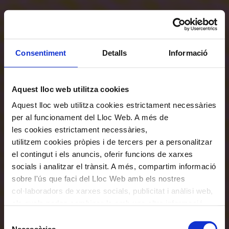
Consentiment
Detalls
Informació
Aquest lloc web utilitza cookies
Aquest lloc web utilitza cookies estrictament necessàries
per al funcionament del Lloc Web. A més de
les cookies estrictament necessàries,
utilitzem cookies pròpies i de tercers per a personalitzar
el contingut i els anuncis, oferir funcions de xarxes
socials i analitzar el trànsit. A més, compartim informació
sobre l'ús que faci del Lloc Web amb els nostres
col·laboradors de xarxes socials, publicitat i anàlisi web,
els quals poden combinar-la amb una altra informació
que els hagi proporcionat o que hagin recopilat a través
Selecció
de l'ús que hagi fet dels seus serveis. En el quadre
Necessàries