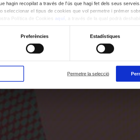
e hagin recopilat a través de l'ús que hagi fet dels seus serveis.
o seleccionar el tipus de cookies que vol permetre i prémer sobr
nostra Política de Cookies
aquí
, a través de la qual podrà deshabil
ment.
Preferències
Estadístiques
Permetre la selecció
Perm