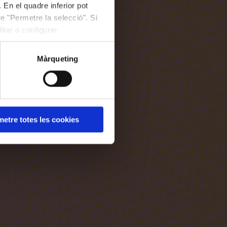
 En el quadre inferior pot
e "Permetre la selecció". Si
itar o configurar
Màrqueting
etre totes les cookies