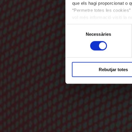
que els hagi proporcionat o qu
“Permetre totes les cookies” 
vol més informació visiti la 
les cookies en qualsevol mo
Selecció
Necessàries
de
consentiment
Rebutjar totes