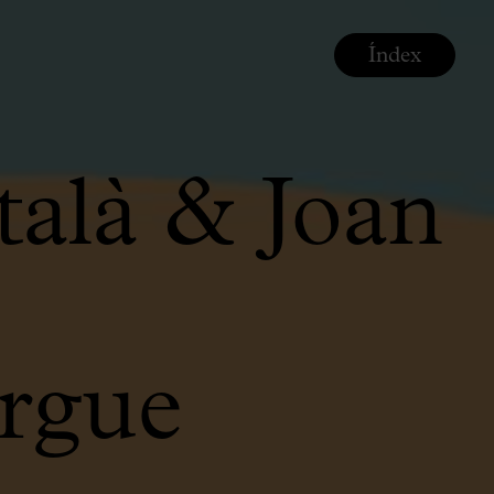
Índex
talà & Joan
rgue