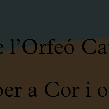
e l’Orfeó Ca
r a Cor i o