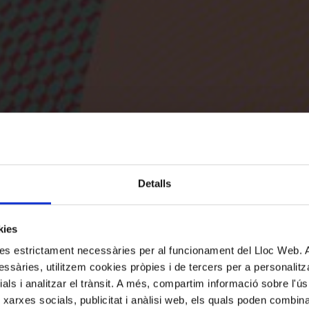
Detalls
kies
kies estrictament necessàries per al funcionament del Lloc Web.
ssàries, utilitzem cookies pròpies i de tercers per a personalitza
ials i analitzar el trànsit. A més, compartim informació sobre l'
 xarxes socials, publicitat i anàlisi web, els quals poden combin