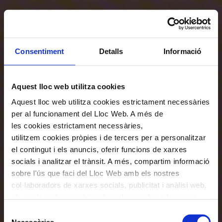
Consentiment
Detalls
Informació
Aquest lloc web utilitza cookies
Aquest lloc web utilitza cookies estrictament necessàries
per al funcionament del Lloc Web. A més de
les cookies estrictament necessàries,
utilitzem cookies pròpies i de tercers per a personalitzar
el contingut i els anuncis, oferir funcions de xarxes
socials i analitzar el trànsit. A més, compartim informació
sobre l'ús que faci del Lloc Web amb els nostres
col·laboradors de xarxes socials, publicitat i anàlisi web,
els quals poden combinar-la amb una altra informació
que els hagi proporcionat o que hagin recopilat a través
Selecció
de l'ús que hagi fet dels seus serveis. En el quadre
Necessàries