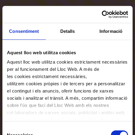
Consentiment
Detalls
Informació
Aquest lloc web utilitza cookies
Aquest lloc web utilitza cookies estrictament necessàries
per al funcionament del Lloc Web. A més de
les cookies estrictament necessàries,
utilitzem cookies pròpies i de tercers per a personalitzar
el contingut i els anuncis, oferir funcions de xarxes
socials i analitzar el trànsit. A més, compartim informació
sobre l'ús que faci del Lloc Web amb els nostres
col·laboradors de xarxes socials, publicitat i anàlisi web,
els quals poden combinar-la amb una altra informació
que els hagi proporcionat o que hagin recopilat a través
Selecció
de l'ús que hagi fet dels seus serveis. En el quadre
Necessàries