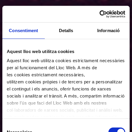
Consentiment
Detalls
Informació
Aquest lloc web utilitza cookies
Aquest lloc web utilitza cookies estrictament necessàries
per al funcionament del Lloc Web. A més de
les cookies estrictament necessàries,
utilitzem cookies pròpies i de tercers per a personalitzar
el contingut i els anuncis, oferir funcions de xarxes
socials i analitzar el trànsit. A més, compartim informació
sobre l'ús que faci del Lloc Web amb els nostres
col·laboradors de xarxes socials, publicitat i anàlisi web,
els quals poden combinar-la amb una altra informació
que els hagi proporcionat o que hagin recopilat a través
Selecció
de l'ús que hagi fet dels seus serveis. En el quadre
Necessàries