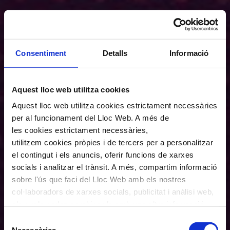
Consentiment
Detalls
Informació
Aquest lloc web utilitza cookies
Aquest lloc web utilitza cookies estrictament necessàries
per al funcionament del Lloc Web. A més de
les cookies estrictament necessàries,
utilitzem cookies pròpies i de tercers per a personalitzar
el contingut i els anuncis, oferir funcions de xarxes
socials i analitzar el trànsit. A més, compartim informació
sobre l'ús que faci del Lloc Web amb els nostres
col·laboradors de xarxes socials, publicitat i anàlisi web,
els quals poden combinar-la amb una altra informació
que els hagi proporcionat o que hagin recopilat a través
Selecció
de l'ús que hagi fet dels seus serveis. En el quadre
Necessàries