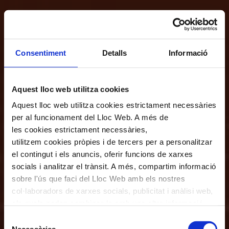
Consentiment
Detalls
Informació
Aquest lloc web utilitza cookies
Aquest lloc web utilitza cookies estrictament necessàries
per al funcionament del Lloc Web. A més de
les cookies estrictament necessàries,
utilitzem cookies pròpies i de tercers per a personalitzar
el contingut i els anuncis, oferir funcions de xarxes
socials i analitzar el trànsit. A més, compartim informació
sobre l'ús que faci del Lloc Web amb els nostres
col·laboradors de xarxes socials, publicitat i anàlisi web,
els quals poden combinar-la amb una altra informació
que els hagi proporcionat o que hagin recopilat a través
Selecció
de l'ús que hagi fet dels seus serveis. En el quadre
Necessàries