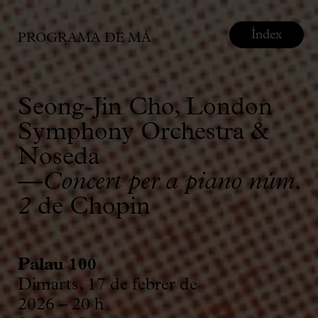
Índex
PROGRAMA DE MÀ
Seong-Jin Cho, London
Symphony Orchestra &
Noseda
—
Concert per a piano núm.
2
de Chopin
Palau 100
Dimarts, 17 de febrer de
2026 – 20 h