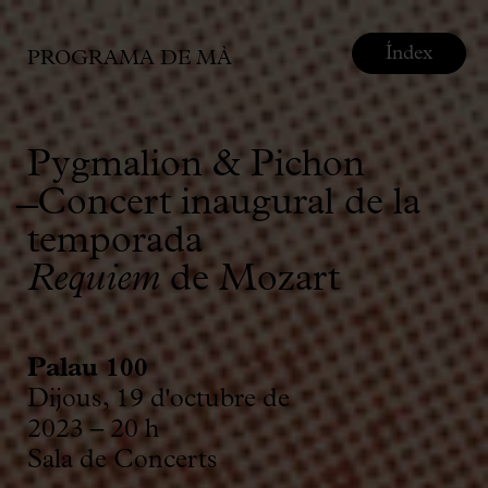
Índex
PROGRAMA DE MÀ
Pygmalion & Pichon
̶ Concert inaugural de la
temporada
Requiem
de Mozart
Palau 100
Dijous, 19 d'octubre de
2023 – 20 h
Sala de Concerts