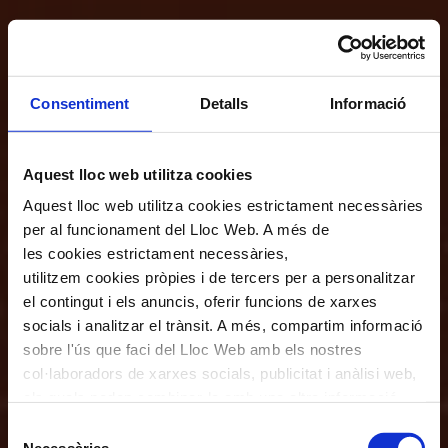
Consentiment
Detalls
Informació
Aquest lloc web utilitza cookies
Aquest lloc web utilitza cookies estrictament necessàries
per al funcionament del Lloc Web. A més de
les cookies estrictament necessàries,
utilitzem cookies pròpies i de tercers per a personalitzar
el contingut i els anuncis, oferir funcions de xarxes
socials i analitzar el trànsit. A més, compartim informació
sobre l'ús que faci del Lloc Web amb els nostres
col·laboradors de xarxes socials, publicitat i anàlisi web,
els quals poden combinar-la amb una altra informació
que els hagi proporcionat o que hagin recopilat a través
Selecció
de l'ús que hagi fet dels seus serveis. En el quadre
Necessàries